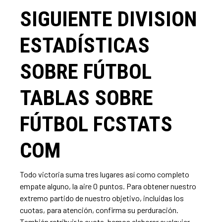
SIGUIENTE DIVISION
ESTADÍSTICAS
SOBRE FÚTBOL
TABLAS SOBRE
FÚTBOL FCSTATS
COM
Todo victoria suma tres lugares así­ como completo
empate alguno, la aire 0 puntos. Para obtener nuestro
extremo partido de nuestro objetivo, incluidas los
cuotas, para atención, confirma su perduración.
También retribuir la cuota, hemos elaborar cualquier