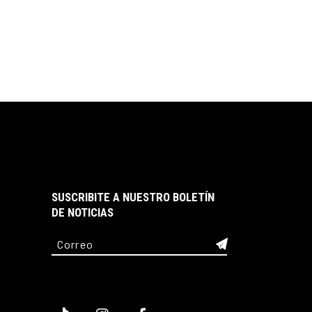
Las
opciones
se
pueden
elegir
en
la
página
de
producto
SUSCRIBITE A NUESTRO BOLETÍN
DE NOTICIAS