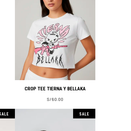
elegir
en
la
página
de
producto
CROP TEE TIERNA Y BELLAKA
S/
60.00
Este
producto
tiene
SALE
SALE
múltiples
variantes.
Las
opciones