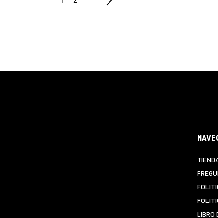
Las
opciones
se
pueden
elegir
en
la
página
de
producto
NAVE
TIEND
PREGU
POLITI
POLITI
LIBRO