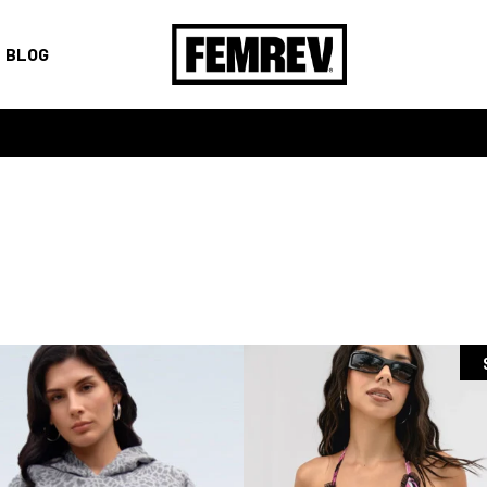
BLOG
ER