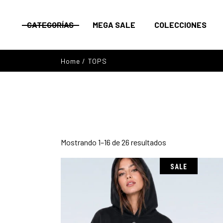
CATEGORÍAS
MEGA SALE
COLECCIONES
Home
TOPS
VER TODO
HOT SETS
+
HOT SETS
PERRUKI SUMM
TOPS
PELUCHES
BOTTOMS
EXOTIC
BIKINIS
Ordenado
Mostrando 1–16 de 26 resultados
por
PELUCHES
popularidad
ACCESORIOS Y MÁS
SALE