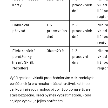
karty
pracovních
vklad
dnů
liší p
regio
Bankovní
1-3
2-7
Minim
převod
pracovních
pracovních
vklad
dnů
dnů
liší p
regio
Elektronické
Okamžitě
1-2
Minim
peněženky
pracovní
vklad
(např. Skrill,
dny
liší p
Neteller)
regio
Vyšší rychlost vkladů prostřednictvím elektronických
peněženek je pro mnohé hráče atraktivní, zatímco
bankovní převody mohou být o něco pomalejší, ale
stále bezpečné. Hráči by měli vybírat metodu, která
nejlépe vyhovuje jejich potřebám.