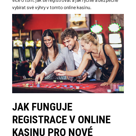
vybírat své výhry v tomto online kasinu.
JAK FUNGUJE
REGISTRACE V ONLINE
KASINU PRO NOVÉ