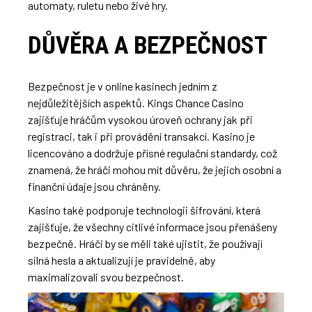
automaty, ruletu nebo živé hry.
DŮVĚRA A BEZPEČNOST
Bezpečnost je v online kasinech jedním z
nejdůležitějších aspektů. Kings Chance Casino
zajišťuje hráčům vysokou úroveň ochrany jak při
registraci, tak i při provádění transakcí. Kasino je
licencováno a dodržuje přísné regulační standardy, což
znamená, že hráči mohou mít důvěru, že jejich osobní a
finanční údaje jsou chráněny.
Kasino také podporuje technologii šifrování, která
zajišťuje, že všechny citlivé informace jsou přenášeny
bezpečně. Hráči by se měli také ujistit, že používají
silná hesla a aktualizují je pravidelně, aby
maximalizovali svou bezpečnost.