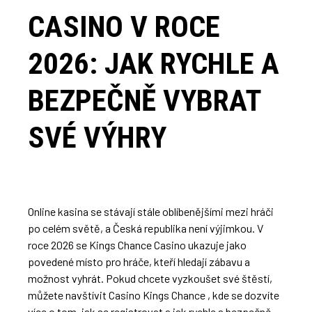
CASINO V ROCE
2026: JAK RYCHLE A
BEZPEČNĚ VYBRAT
SVÉ VÝHRY
Online kasina se stávají stále oblíbenějšími mezi hráči
po celém světě, a Česká republika není výjimkou. V
roce 2026 se Kings Chance Casino ukazuje jako
povedené místo pro hráče, kteří hledají zábavu a
možnost vyhrát. Pokud chcete vyzkoušet své štěstí,
můžete navštívit
Casino Kings Chance
, kde se dozvíte
více o tom, jak se registrovat a jak rychle a bezpečně