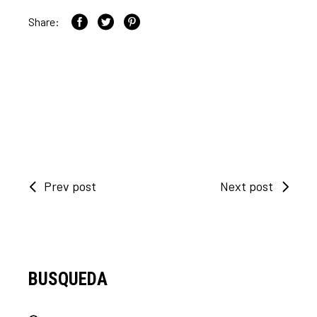
Share:
Prev post
Next post
BUSQUEDA
Search