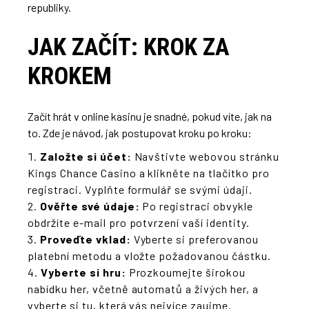
republiky.
JAK ZAČÍT: KROK ZA
KROKEM
Začít hrát v online kasinu je snadné, pokud víte, jak na
to. Zde je návod, jak postupovat kroku po kroku:
Založte si účet:
Navštivte webovou stránku
Kings Chance Casino a klikněte na tlačítko pro
registraci. Vyplňte formulář se svými údaji.
Ověřte své údaje:
Po registraci obvykle
obdržíte e-mail pro potvrzení vaší identity.
Proveďte vklad:
Vyberte si preferovanou
platební metodu a vložte požadovanou částku.
Vyberte si hru:
Prozkoumejte širokou
nabídku her, včetně automatů a živých her, a
vyberte si tu, která vás nejvíce zaujme.