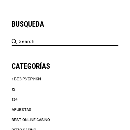
BUSQUEDA
Search
for:
CATEGORÍAS
! БЕЗ РУБРИКИ
12
134
APUESTAS
BEST ONLINE CASINO
BIZZO CASINO