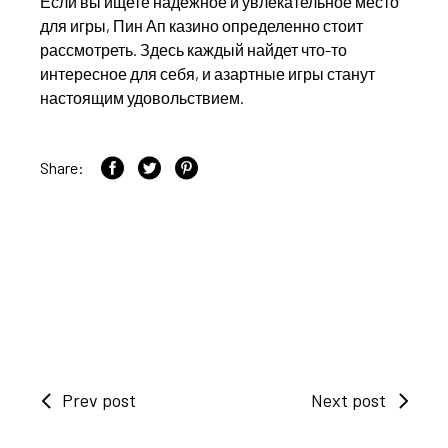
Если вы ищете надежное и увлекательное место
для игры, Пин Ап казино определенно стоит
рассмотреть. Здесь каждый найдет что-то
интересное для себя, и азартные игры станут
настоящим удовольствием.
Share:
Prev post
Next post