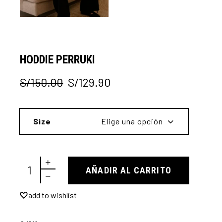
HODDIE PERRUKI
S/
150.00
S/
129.90
El
El
precio
precio
original
actual
era:
es:
Size
Elige una opción
S/150.00.
S/129.90.
Hoddie Perruki quantity
AÑADIR AL CARRITO
add to wishlist