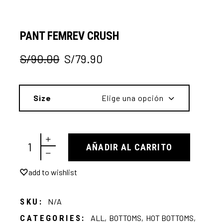
PANT FEMREV CRUSH
S/
90.00
S/
79.90
El
El
precio
precio
original
actual
era:
es:
Size
Elige una opción
S/90.00.
S/79.90.
Pant femrev crush quantity
AÑADIR AL CARRITO
add to wishlist
SKU:
N/A
CATEGORIES:
ALL
,
BOTTOMS
,
HOT BOTTOMS
,