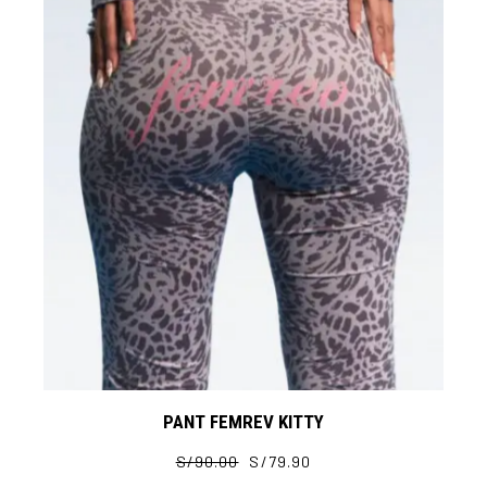
en
la
página
de
producto
PANT FEMREV KITTY
S/
90.00
S/
79.90
El
El
Este
precio
precio