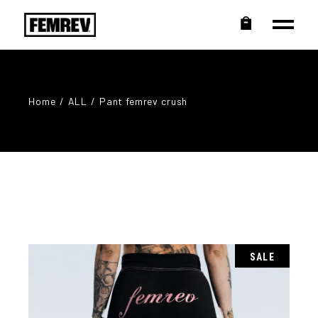
Home
ALL
Pant femrev crush
SALE