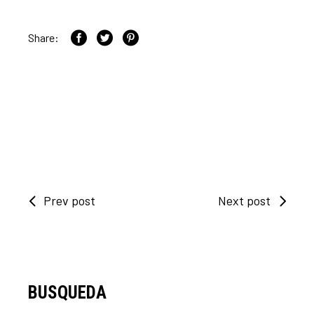
Share:
Prev post
Next post
BUSQUEDA