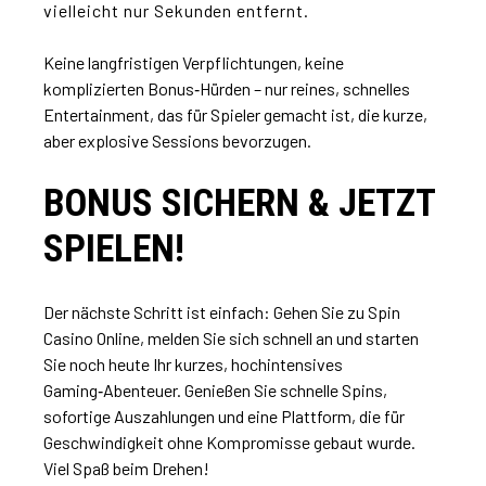
vielleicht nur Sekunden entfernt.
Keine langfristigen Verpflichtungen, keine
komplizierten Bonus‑Hürden – nur reines, schnelles
Entertainment, das für Spieler gemacht ist, die kurze,
aber explosive Sessions bevorzugen.
BONUS SICHERN & JETZT
SPIELEN!
Der nächste Schritt ist einfach: Gehen Sie zu Spin
Casino Online, melden Sie sich schnell an und starten
Sie noch heute Ihr kurzes, hochintensives
Gaming‑Abenteuer. Genießen Sie schnelle Spins,
sofortige Auszahlungen und eine Plattform, die für
Geschwindigkeit ohne Kompromisse gebaut wurde.
Viel Spaß beim Drehen!