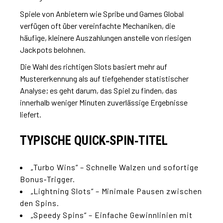
Spiele von Anbietern wie Spribe und Games Global
verfügen oft über vereinfachte Mechaniken, die
häufige, kleinere Auszahlungen anstelle von riesigen
Jackpots belohnen.
Die Wahl des richtigen Slots basiert mehr auf
Mustererkennung als auf tiefgehender statistischer
Analyse; es geht darum, das Spiel zu finden, das
innerhalb weniger Minuten zuverlässige Ergebnisse
liefert.
TYPISCHE QUICK‑SPIN‑TITEL
„Turbo Wins“ – Schnelle Walzen und sofortige
Bonus‑Trigger.
„Lightning Slots“ – Minimale Pausen zwischen
den Spins.
„Speedy Spins“ – Einfache Gewinnlinien mit