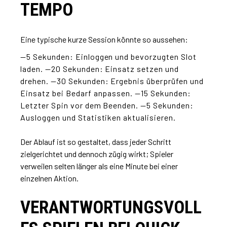
TEMPO
Eine typische kurze Session könnte so aussehen:
—5 Sekunden: Einloggen und bevorzugten Slot
laden.
—20 Sekunden: Einsatz setzen und
drehen.
—30 Sekunden: Ergebnis überprüfen und
Einsatz bei Bedarf anpassen.
—15 Sekunden:
Letzter Spin vor dem Beenden.
—5 Sekunden:
Ausloggen und Statistiken aktualisieren.
Der Ablauf ist so gestaltet, dass jeder Schritt
zielgerichtet und dennoch zügig wirkt; Spieler
verweilen selten länger als eine Minute bei einer
einzelnen Aktion.
VERANTWORTUNGSVOLL