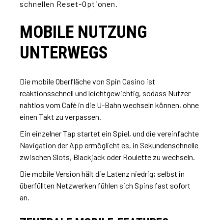
schnellen Reset-Optionen.
MOBILE NUTZUNG
UNTERWEGS
Die mobile Oberfläche von Spin Casino ist
reaktionsschnell und leichtgewichtig, sodass Nutzer
nahtlos vom Café in die U-Bahn wechseln können, ohne
einen Takt zu verpassen.
Ein einzelner Tap startet ein Spiel, und die vereinfachte
Navigation der App ermöglicht es, in Sekundenschnelle
zwischen Slots, Blackjack oder Roulette zu wechseln.
Die mobile Version hält die Latenz niedrig; selbst in
überfüllten Netzwerken fühlen sich Spins fast sofort
an.