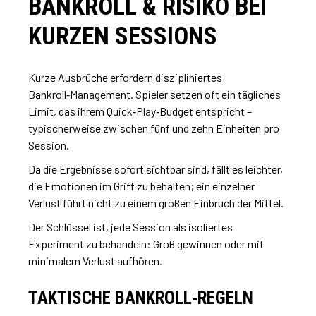
BANKROLL & RISIKO BEI
KURZEN SESSIONS
Kurze Ausbrüche erfordern diszipliniertes
Bankroll‑Management. Spieler setzen oft ein tägliches
Limit, das ihrem Quick‑Play‑Budget entspricht –
typischerweise zwischen fünf und zehn Einheiten pro
Session.
Da die Ergebnisse sofort sichtbar sind, fällt es leichter,
die Emotionen im Griff zu behalten; ein einzelner
Verlust führt nicht zu einem großen Einbruch der Mittel.
Der Schlüssel ist, jede Session als isoliertes
Experiment zu behandeln: Groß gewinnen oder mit
minimalem Verlust aufhören.
TAKTISCHE BANKROLL‑REGELN