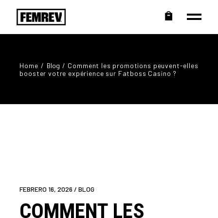
Home
Blog
Comment les promotions peuvent-elles
booster votre expérience sur Fatboss Casino ?
FEBRERO 16, 2026
BLOG
COMMENT LES