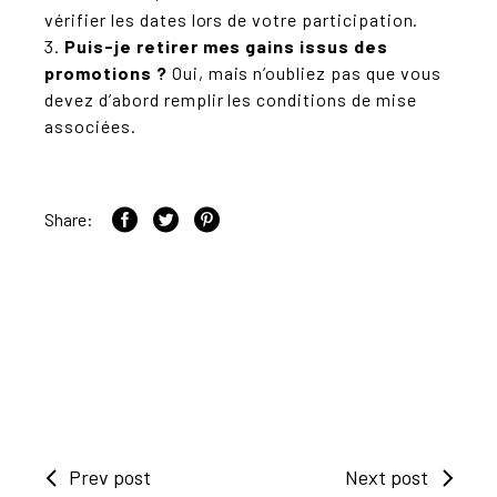
vérifier les dates lors de votre participation.
Puis-je retirer mes gains issus des
promotions ?
Oui, mais n’oubliez pas que vous
devez d’abord remplir les conditions de mise
associées.
Share:
Prev post
Next post