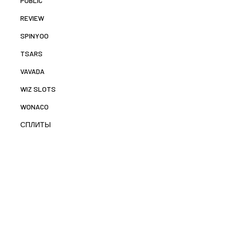
PUBLIC
REVIEW
SPINYOO
TSARS
VAVADA
WIZ SLOTS
WONACO
СПЛИТЫ