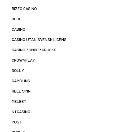
BIZZO CASINO
BLOG
CASINO
CASINO UTAN SVENSK LICENS
CASINO ZONDER CRUCKS
CROWNPLAY
DOLLY
GAMBLING
HELL SPIN
MELBET
N1 CASINO
POST