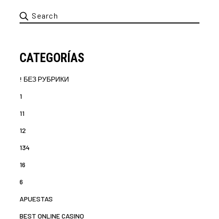
Search
for:
CATEGORÍAS
! БЕЗ РУБРИКИ
1
11
12
134
16
6
APUESTAS
BEST ONLINE CASINO