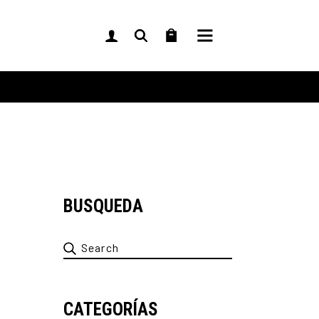
BUSQUEDA
Search
for:
CATEGORÍAS