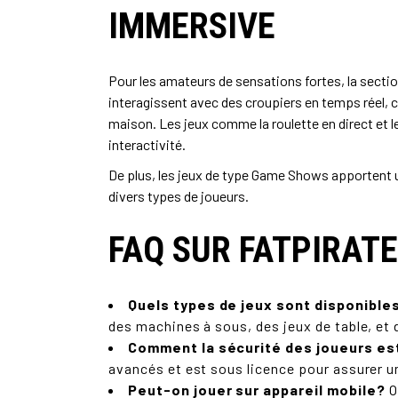
IMMERSIVE
Pour les amateurs de sensations fortes, la sectio
interagissent avec des croupiers en temps réel, 
maison. Les jeux comme la roulette en direct et l
interactivité.
De plus, les jeux de type Game Shows apportent un
divers types de joueurs.
FAQ SUR FATPIRAT
Quels types de jeux sont disponible
des machines à sous, des jeux de table, et 
Comment la sécurité des joueurs est
avancés et est sous licence pour assurer un
Peut-on jouer sur appareil mobile?
O