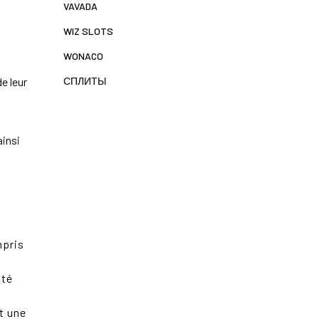
VAVADA
WIZ SLOTS
WONACO
e leur
СПЛИТЫ
ainsi
mpris
ité
t une