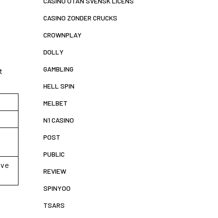
CASINO UTAN SVENSK LICENS
CASINO ZONDER CRUCKS
CROWNPLAY
DOLLY
GAMBLING
t
HELL SPIN
MELBET
N1 CASINO
POST
PUBLIC
ive
REVIEW
SPINYOO
TSARS