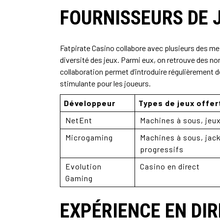
FOURNISSEURS DE
Fatpirate Casino collabore avec plusieurs des meill
diversité des jeux. Parmi eux, on retrouve des n
collaboration permet d’introduire régulièrement de
stimulante pour les joueurs.
Développeur
Types de jeux offer
NetEnt
Machines à sous, jeux
Microgaming
Machines à sous, jac
progressifs
Evolution
Casino en direct
Gaming
EXPÉRIENCE EN DI