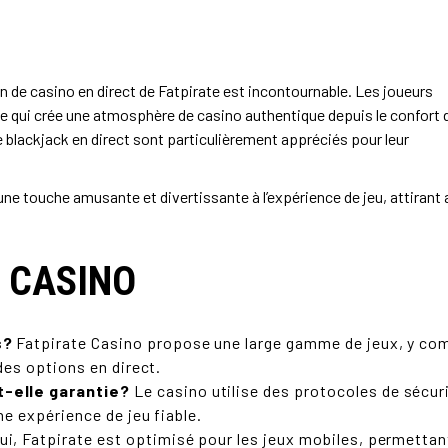
n de casino en direct de Fatpirate est incontournable. Les joueurs
ce qui crée une atmosphère de casino authentique depuis le confort d
e blackjack en direct sont particulièrement appréciés pour leur
e touche amusante et divertissante à l’expérience de jeu, attirant 
E CASINO
s?
Fatpirate Casino propose une large gamme de jeux, y co
des options en direct.
-elle garantie?
Le casino utilise des protocoles de sécur
e expérience de jeu fiable.
ui, Fatpirate est optimisé pour les jeux mobiles, permettan