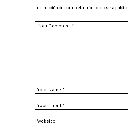
Tu dirección de correo electrónico no será public