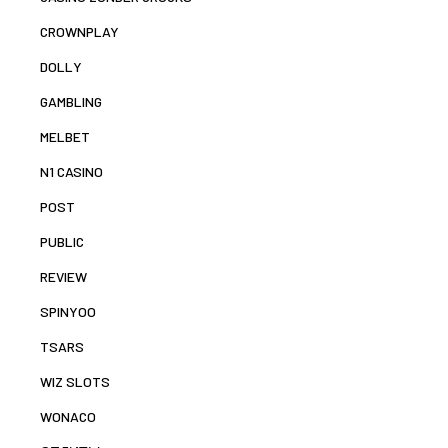
CROWNPLAY
DOLLY
GAMBLING
MELBET
N1 CASINO
POST
PUBLIC
REVIEW
SPINYOO
TSARS
WIZ SLOTS
WONACO