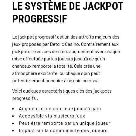
LE SYSTÈME DE JACKPOT
PROGRESSIF
Le jackpot progressif est un des attraits majeurs des
jeux proposés par Betclic Casino. Contrairement aux
jackpots fixes, ces derniers augmentent avec chaque
mise effectuée par les joueurs jusqu’à ce qu’un
chanceux remporte la totalité. Cela crée une
atmosphère excitante, où chaque spin peut
potentiellement conduire à un gain colossal.
Voici quelques caractéristiques clés des jackpots
progressifs :
Augmentation continue jusqu’à gain
Accessible via plusieurs jeux
Peut être remporté par un unique joueur
Impact sur la communauté des joueurs