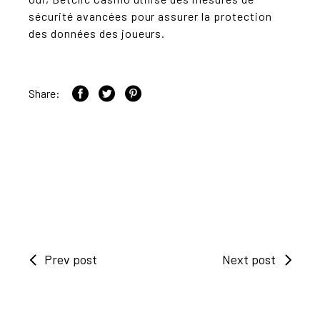
sécurité avancées pour assurer la protection
des données des joueurs.
Share:
Prev post
Next post