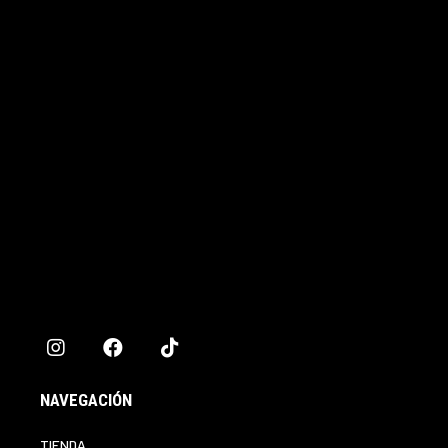
NAVEGACIÓN
TIENDA