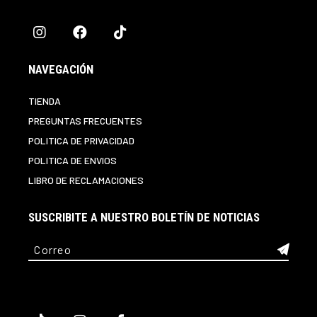
NAVEGACIÓN
TIENDA
PREGUNTAS FRECUENTES
POLITICA DE PRIVACIDAD
POLITICA DE ENVIOS
LIBRO DE RECLAMACIONES
SUSCRIBITE A NUESTRO BOLETÍN DE NOTICIAS