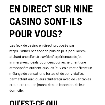
EN DIRECT SUR NINE
CASINO SONT-ILS
POUR VOUS?
Les jeux de casino en direct proposés par
https://nine1.net
sont de plus en plus populaires,
attirant une clientèle avide d’expériences de jeu
immersives. Idéals pour ceux qui recherchent une
atmosphère authentique, les jeux en direct offrent un
mélange de sensations fortes et de convivialité,
permettant aux joueurs d’interagir avec de véritables
croupiers tout en jouant depuis le confort de leur
domicile.
QU’EST-CE QUI