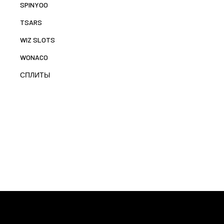
SPINYOO
TSARS
WIZ SLOTS
WONACO
СПЛИТЫ