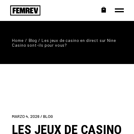
Home
Blog
Les jeux de casino en direct sur Nine
Casino sont-ils pour vous?
MARZO 4, 2026
BLOG
LES JEUX DE CASINO