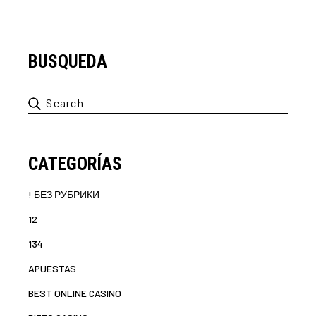
BUSQUEDA
Search
for:
CATEGORÍAS
! БЕЗ РУБРИКИ
12
134
APUESTAS
BEST ONLINE CASINO