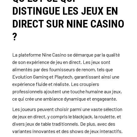
DISTINGUE LES JEUX EN
DIRECT SUR NINE CASINO
?
La plateforme Nine Casino se démarque par la qualité
de son expérience de jeu en direct. Les jeux sont
alimentés par des fournisseurs de renom, tels que
Evolution Gaming et Playtech, garantissant ainsi une
expérience fluide et réaliste. Les croupiers
professionnels ajoutent une touche humaine aux jeux,
ce qui crée une ambiance dynamique et engageante.
Les joueurs peuvent choisir parmi une vaste sélection
de jeux en direct, y compris le blackjack, la roulette, et
divers jeux de table traditionnels. De plus, avec des
variantes innovantes et des shows de jeux interactifs,