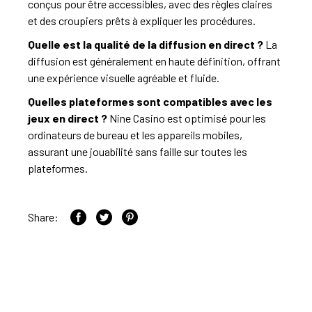
conçus pour être accessibles, avec des règles claires
et des croupiers prêts à expliquer les procédures.
Quelle est la qualité de la diffusion en direct ?
La
diffusion est généralement en haute définition, offrant
une expérience visuelle agréable et fluide.
Quelles plateformes sont compatibles avec les
jeux en direct ?
Nine Casino est optimisé pour les
ordinateurs de bureau et les appareils mobiles,
assurant une jouabilité sans faille sur toutes les
plateformes.
Share: