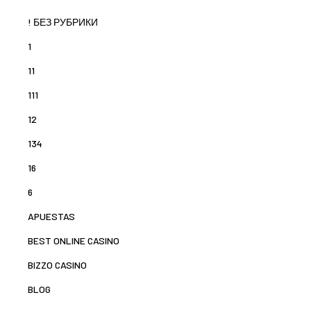
! БЕЗ РУБРИКИ
1
11
111
12
134
16
6
APUESTAS
BEST ONLINE CASINO
BIZZO CASINO
BLOG