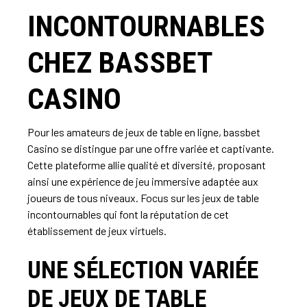
INCONTOURNABLES
CHEZ BASSBET
CASINO
Pour les amateurs de jeux de table en ligne,
bassbet
Casino se distingue par une offre variée et captivante.
Cette plateforme allie qualité et diversité, proposant
ainsi une expérience de jeu immersive adaptée aux
joueurs de tous niveaux. Focus sur les jeux de table
incontournables qui font la réputation de cet
établissement de jeux virtuels.
UNE SÉLECTION VARIÉE
DE JEUX DE TABLE