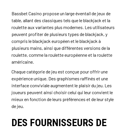
Bassbet Casino propose un large éventail de jeux de
table, allant des classiques tels que le blackjack et la
roulette aux variantes plus modernes. Les utilisateurs
peuvent profiter de plusieurs types de blackjack, y
compris le blackjack européen et le blackjack à
plusieurs mains, ainsi que différentes versions de la
roulette, comme la roulette européenne et la roulette
américaine.
Chaque catégorie de jeu est conçue pour offrir une
expérience unique. Des graphismes raffinés et une
interface conviviale augmentent le plaisir du jeu. Les
joueurs peuvent ainsi choisir celui qui leur convient le
mieux en fonction de leurs préférences et de leur style
de jeu.
DES FOURNISSEURS DE