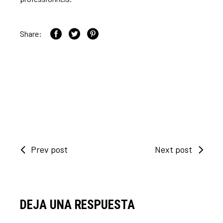
Share:
Prev post
Next post
DEJA UNA RESPUESTA