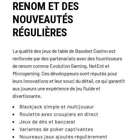
RENOM ET DES
NOUVEAUTÉS
RÉGULIÈRES
La qualité des jeux de table de Bassbet Casino est
renforcée par des partenariats avec des fournisseurs
de renom comme Evolution Gaming, NetEnt et
Microgaming. Ces développeurs sont réputés pour
leurs innovations et leur souci du détail, ce qui garantit
aux joueurs une expérience de jeu fluide et
divertissante.
Blackjack simple et multijoueur
Roulette avec croupiers en direct
Jeux de dés et baccarat
Variantes de poker captivantes
Nouveaux jeux ajoutés régulièrement