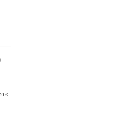
O
10 €