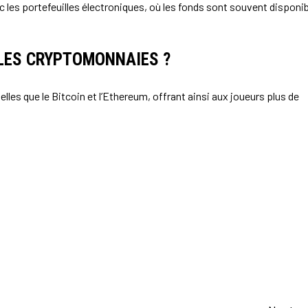
ec les portefeuilles électroniques, où les fonds sont souvent disponi
 LES CRYPTOMONNAIES ?
les que le Bitcoin et l’Ethereum, offrant ainsi aux joueurs plus de