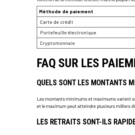
Méthode de paiement
Carte de crédit
Portefeuille électronique
Cryptomonnaie
FAQ SUR LES PAIE
QUELS SONT LES MONTANTS M
Les montants minimums et maximums varient selo
et le maximum peut atteindre plusieurs milliers d’
LES RETRAITS SONT-ILS RAPID