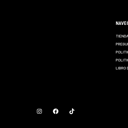
NAVE
TIEND
PREGU
POLITI
POLITI
LIBRO