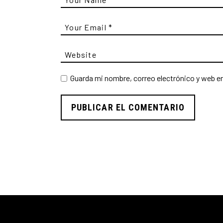
Guarda mi nombre, correo electrónico y web e
PUBLICAR EL COMENTARIO