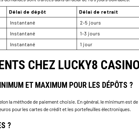
Délai de dépôt
Délai de retrait
Instantané
2-5 jours
Instantané
1-3 jours
Instantané
1 jour
MENTS CHEZ LUCKY8 CASIN
INIMUM ET MAXIMUM POUR LES DÉPÔTS ?
n la méthode de paiement choisie. En général, le minimum est de 
euros pour les cartes de crédit et les portefeuilles électroniques.
ES ?