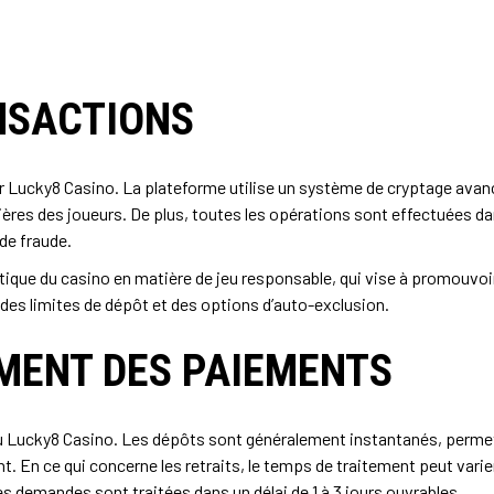
NSACTIONS
ur Lucky8 Casino. La plateforme utilise un système de cryptage avan
ières des joueurs. De plus, toutes les opérations sont effectuées d
de fraude.
tique du casino en matière de jeu responsable, qui vise à promouvoi
t des limites de dépôt et des options d’auto-exclusion.
EMENT DES PAIEMENTS
 du Lucky8 Casino. Les dépôts sont généralement instantanés, perme
En ce qui concerne les retraits, le temps de traitement peut varie
es demandes sont traitées dans un délai de 1 à 3 jours ouvrables.