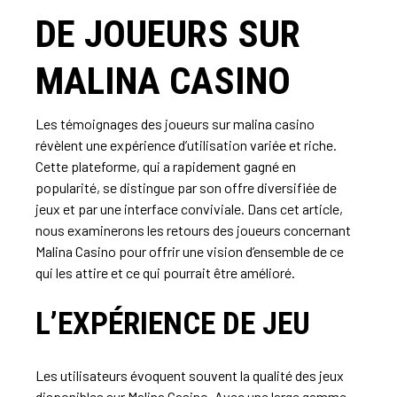
DE JOUEURS SUR
MALINA CASINO
Les témoignages des joueurs sur
malina casino
révèlent une expérience d’utilisation variée et riche.
Cette plateforme, qui a rapidement gagné en
popularité, se distingue par son offre diversifiée de
jeux et par une interface conviviale. Dans cet article,
nous examinerons les retours des joueurs concernant
Malina Casino pour offrir une vision d’ensemble de ce
qui les attire et ce qui pourrait être amélioré.
L’EXPÉRIENCE DE JEU
Les utilisateurs évoquent souvent la qualité des jeux
disponibles sur Malina Casino. Avec une large gamme