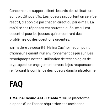
Concernant le support client, les avis des utilisateurs
sont plutôt positifs. Les joueurs rapportent un service
réactif, disponible par chat en direct ou par e-mail. La
rapidité des réponses est souvent louée, ce qui est
essentiel pour les joueurs qui rencontrent des
problèmes ou des questions urgentes.
En matière de sécurité, Malina Casino met un point
d’honneur à garantir un environnement de jeu sûr. Les
témoignages notent l’utilisation de technologies de
cryptage et un engagement envers le jeu responsable,
renforçant la confiance des joueurs dans la plateforme.
FAQ
1. Malina Casino est-il fiable ?
Oui, la plateforme
dispose d’une licence régulatrice et d’une bonne