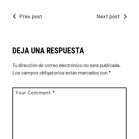
Prev post
Next post
DEJA UNA RESPUESTA
Tu dirección de correo electrónico no será publicada.
Los campos obligatorios están marcados con
*