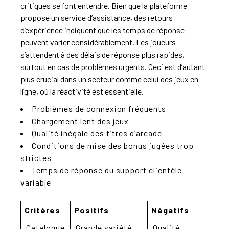
critiques se font entendre. Bien que la plateforme
propose un service d’assistance, des retours
d’expérience indiquent que les temps de réponse
peuvent varier considérablement. Les joueurs
s’attendent à des délais de réponse plus rapides,
surtout en cas de problèmes urgents. Ceci est d’autant
plus crucial dans un secteur comme celui des jeux en
ligne, où la réactivité est essentielle.
Problèmes de connexion fréquents
Chargement lent des jeux
Qualité inégale des titres d’arcade
Conditions de mise des bonus jugées trop
strictes
Temps de réponse du support clientèle
variable
Critères
Positifs
Négatifs
Catalogue
Grande variété
Qualité