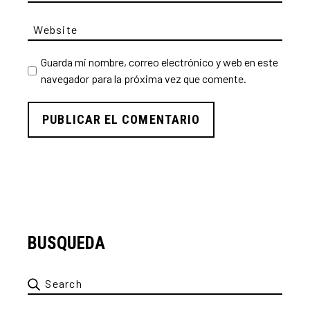
Guarda mi nombre, correo electrónico y web en este
navegador para la próxima vez que comente.
PUBLICAR EL COMENTARIO
BUSQUEDA
Search
for: