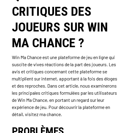
CRITIQUES DES
JOUEURS SUR WIN
MA CHANCE ?
Win Ma Chance est une plateforme de jeu en ligne qui
suscite de vives réactions de la part des joueurs. Les
avis et critiques concernant cette plateforme se
multiplient sur internet, apportant à la fois des éloges
et des reproches. Dans cet article, nous examinerons
les principales critiques formulées par les utilisateurs
de Win Ma Chance, en portant un regard sur leur
expérience de jeu. Pour découvrir la plateforme en
détail, visitez
ma chance
.
PROBLÈMES