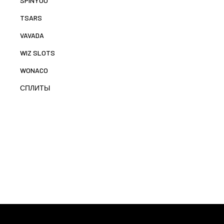
SPINYOO
TSARS
VAVADA
WIZ SLOTS
WONACO
СПЛИТЫ