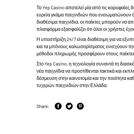
Το Yep Casino αποτελεί μία από τις κορυφαίες
ευρεία γκάμα παιχνιδιών που ενσωματώνουν όλε
διαθέσιμα παιχνίδια, οι παίκτες μπορούν να α
πλατφόρμα εξασφαλίζει ότι όλοι οι χρήστες έχ
Η υποστήριξη 24/7 είναι διαθέσιμη για να εξυ
και τα μπόνους καλωσορίσματος ενισχύουν την 
μέθοδοι πληρωμής προσφέρουν στους παίκτες τ
Στο Yep Casino, η τεχνολογία συναντά τη διασ
νέα παιχνίδια να προστίθενται τακτικά και εκπ
δέσμευση στην καινοτομία και την ποιότητα καθ
τυχερών παιχνιδιών στην Ελλάδα.
Share: