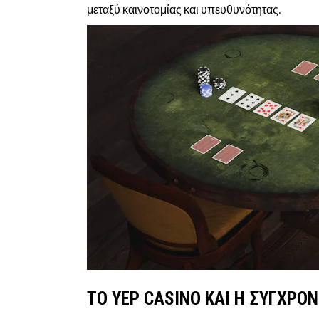
μεταξύ καινοτομίας και υπευθυνότητας.
ΤΟ YEP CASINO ΚΑΙ Η ΣΎΓΧΡΟΝ