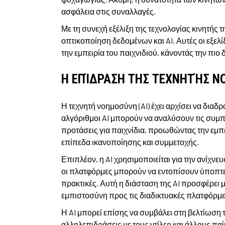
ασφάλεια στις συναλλαγές.
Με τη συνεχή εξέλιξη της τεχνολογίας κινητής
οπτικοποίηση δεδομένων και AI. Αυτές οι εξελ
την εμπειρία του παιχνιδιού, κάνοντάς την πιο
Η ΕΠΊΔΡΑΣΗ ΤΗΣ ΤΕΧΝΗΤΉΣ 
Η τεχνητή νοημοσύνη (AI) έχει αρχίσει να διαδ
αλγόριθμοι AI μπορούν να αναλύσουν τις συμ
προτάσεις για παιχνίδια, προωθώντας την εμπ
επίπεδα ικανοποίησης και συμμετοχής.
Επιπλέον, η AI χρησιμοποιείται για την ανίχ
οι πλατφόρμες μπορούν να εντοπίσουν ύποπτες
πρακτικές. Αυτή η διάσταση της AI προσφέρει 
εμπιστοσύνη προς τις διαδικτυακές πλατφόρμε
Η AI μπορεί επίσης να συμβάλει στη βελτίωση
αλληλεπιδράσεις με τους ντίλερ και άλλους παί