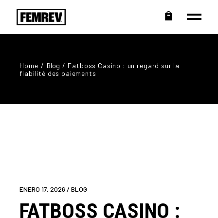
Home
Blog
Fatboss Casino : un regard sur la
fiabilité des paiements
ENERO 17, 2026
BLOG
FATBOSS CASINO :