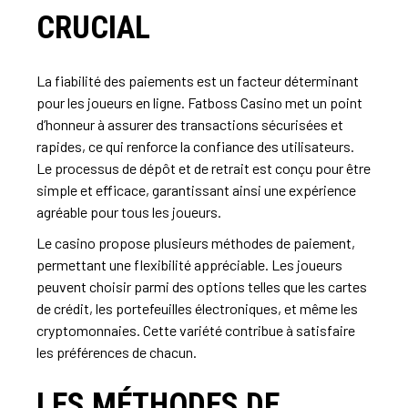
CRUCIAL
La fiabilité des paiements est un facteur déterminant
pour les joueurs en ligne. Fatboss Casino met un point
d’honneur à assurer des transactions sécurisées et
rapides, ce qui renforce la confiance des utilisateurs.
Le processus de dépôt et de retrait est conçu pour être
simple et efficace, garantissant ainsi une expérience
agréable pour tous les joueurs.
Le casino propose plusieurs méthodes de paiement,
permettant une flexibilité appréciable. Les joueurs
peuvent choisir parmi des options telles que les cartes
de crédit, les portefeuilles électroniques, et même les
cryptomonnaies. Cette variété contribue à satisfaire
les préférences de chacun.
LES MÉTHODES DE