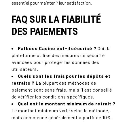
essentiel pour maintenir leur satisfaction.
FAQ SUR LA FIABILITÉ
DES PAIEMENTS
Fatboss Casino est-il sécurisé ?
Oui, la
plateforme utilise des mesures de sécurité
avancées pour protéger les données des
utilisateurs.
Quels sont les frais pour les dépôts et
retraits ?
La plupart des méthodes de
paiement sont sans frais, mais il est conseillé
de vérifier les conditions spécifiques.
Quel est le montant minimum de retrait ?
Le montant minimum varie selon la méthode,
mais commence généralement à partir de 10€.