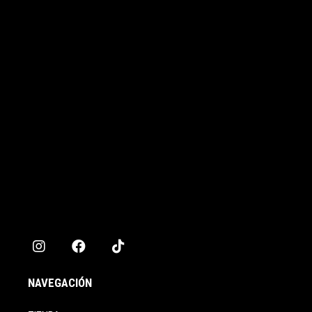
NAVEGACIÓN