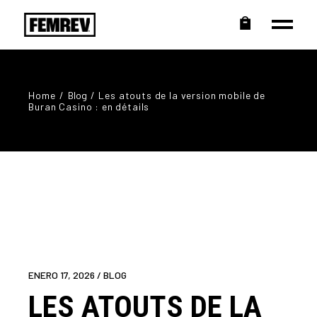
Home
Blog
Les atouts de la version mobile de
Buran Casino : en détails
ENERO 17, 2026
BLOG
LES ATOUTS DE LA