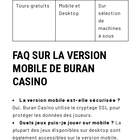
Tours gratuits
Mobile et
Sur
Desktop
sélection
de
machines
à sous
FAQ SUR LA VERSION
MOBILE DE BURAN
CASINO
La version mobile est-elle sécurisée ?
Oui, Buran Casino utilise le cryptage SSL pour
protéger les données des joueurs.
Quels jeux puis-je jouer sur mobile ?
La
plupart des jeux disponibles sur desktop sont
également accessibles sur la version mobile.