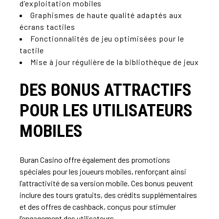
d’exploitation mobiles
Graphismes de haute qualité adaptés aux
écrans tactiles
Fonctionnalités de jeu optimisées pour le
tactile
Mise à jour régulière de la bibliothèque de jeux
DES BONUS ATTRACTIFS
POUR LES UTILISATEURS
MOBILES
Buran Casino offre également des promotions
spéciales pour les joueurs mobiles, renforçant ainsi
l’attractivité de sa version mobile. Ces bonus peuvent
inclure des tours gratuits, des crédits supplémentaires
et des offres de cashback, conçus pour stimuler
l’engagement des utilisateurs.