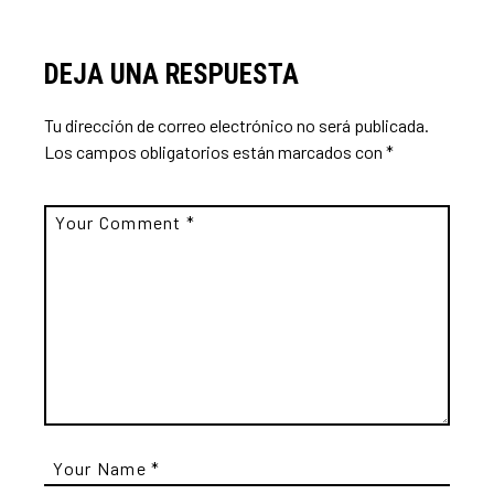
DEJA UNA RESPUESTA
Tu dirección de correo electrónico no será publicada.
Los campos obligatorios están marcados con
*