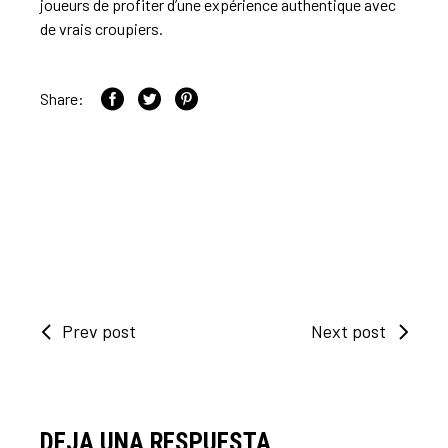
joueurs de profiter d’une expérience authentique avec
de vrais croupiers.
Share:
Prev post
Next post
DEJA UNA RESPUESTA