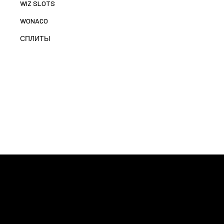
WIZ SLOTS
WONACO
СПЛИТЫ