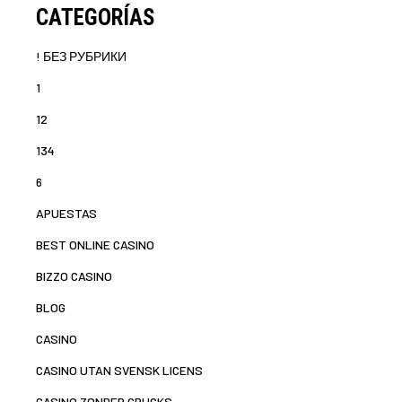
CATEGORÍAS
! БЕЗ РУБРИКИ
1
12
134
6
APUESTAS
BEST ONLINE CASINO
BIZZO CASINO
BLOG
CASINO
CASINO UTAN SVENSK LICENS
CASINO ZONDER CRUCKS