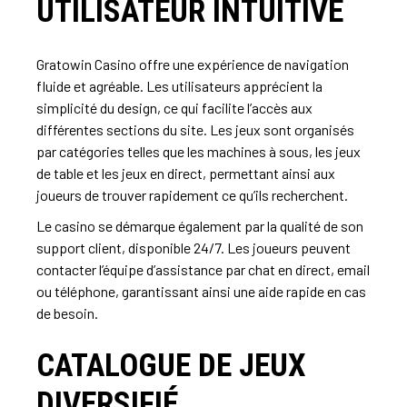
UTILISATEUR INTUITIVE
Gratowin Casino offre une expérience de navigation
fluide et agréable. Les utilisateurs apprécient la
simplicité du design, ce qui facilite l’accès aux
différentes sections du site. Les jeux sont organisés
par catégories telles que les machines à sous, les jeux
de table et les jeux en direct, permettant ainsi aux
joueurs de trouver rapidement ce qu’ils recherchent.
Le casino se démarque également par la qualité de son
support client, disponible 24/7. Les joueurs peuvent
contacter l’équipe d’assistance par chat en direct, email
ou téléphone, garantissant ainsi une aide rapide en cas
de besoin.
CATALOGUE DE JEUX
DIVERSIFIÉ