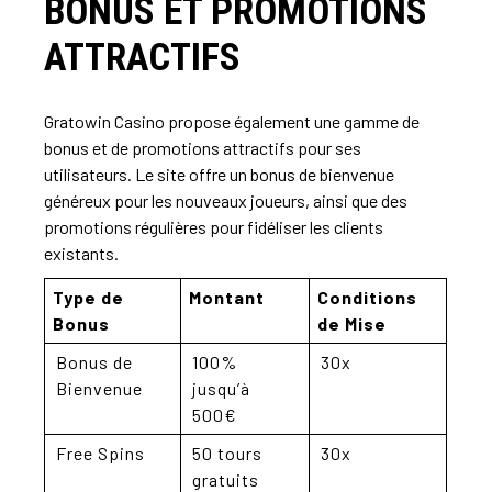
BONUS ET PROMOTIONS
ATTRACTIFS
Gratowin Casino propose également une gamme de
bonus et de promotions attractifs pour ses
utilisateurs. Le site offre un bonus de bienvenue
généreux pour les nouveaux joueurs, ainsi que des
promotions régulières pour fidéliser les clients
existants.
Type de
Montant
Conditions
Bonus
de Mise
Bonus de
100%
30x
Bienvenue
jusqu’à
500€
Free Spins
50 tours
30x
gratuits