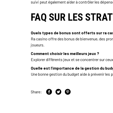
suivi peut également aider à contrôler les dépens
FAQ SUR LES STRAT
Quels types de bonus sont offerts sur ra ca
Ra casino offre des bonus de bienvenue, des pro
joueurs.
Comment choisir les meilleurs jeux ?
Explorer différents jeux et se concentrer sur ceu
Quelle est l’importance de la gestion du bud
Une bonne gestion du budget aide à prévenir les 
Share: