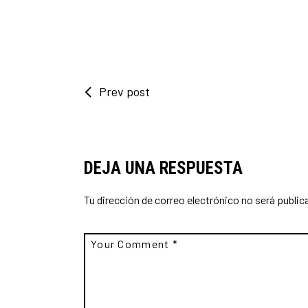
Prev post
DEJA UNA RESPUESTA
Tu dirección de correo electrónico no será public