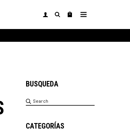
BUSQUEDA
Search
S
for:
CATEGORÍAS