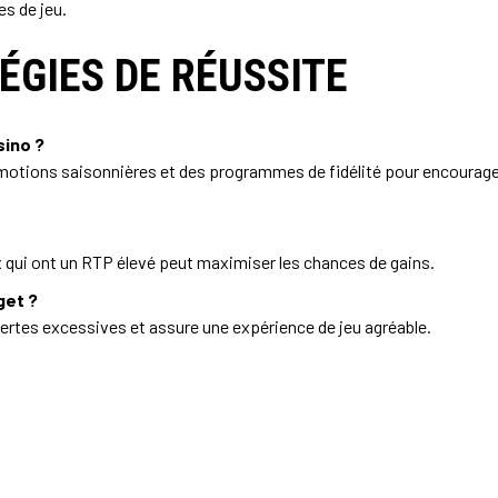
es de jeu.
ÉGIES DE RÉUSSITE
sino ?
motions saisonnières et des programmes de fidélité pour encourage
x qui ont un RTP élevé peut maximiser les chances de gains.
get ?
pertes excessives et assure une expérience de jeu agréable.