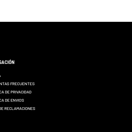
GACIÓN
A
NTAS FRECUENTES
CA DE PRIVACIDAD
CA DE ENVIOS
 DE RECLAMACIONES