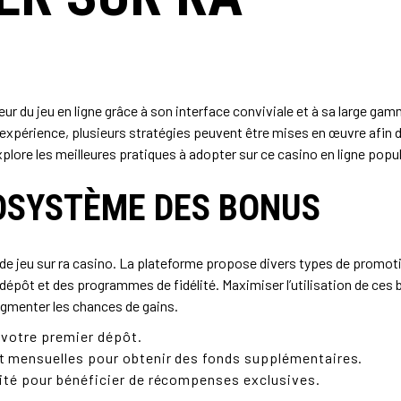
eur du jeu en ligne grâce à son interface conviviale et à sa large ga
 expérience, plusieurs stratégies peuvent être mises en œuvre afin 
plore les meilleures pratiques à adopter sur ce casino en ligne popul
OSYSTÈME DES BONUS
 de jeu sur
ra casino
. La plateforme propose divers types de promot
dépôt et des programmes de fidélité. Maximiser l’utilisation de ces
ugmenter les chances de gains.
 votre premier dépôt.
 mensuelles pour obtenir des fonds supplémentaires.
ité pour bénéficier de récompenses exclusives.