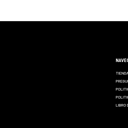
NAVE
TIEND
PREGU
POLITI
POLITI
LIBRO