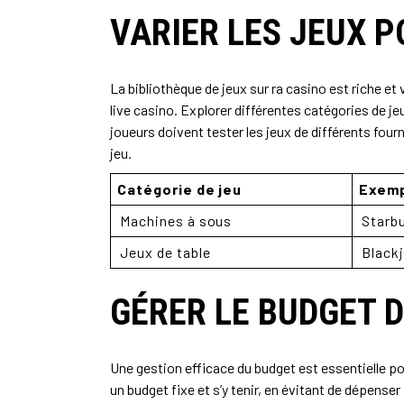
VARIER LES JEUX P
La bibliothèque de jeux sur
ra casino
est riche et 
live casino. Explorer différentes catégories de j
joueurs doivent tester les jeux de différents four
jeu.
Catégorie de jeu
Exem
Machines à sous
Starb
Jeux de table
Blackj
GÉRER LE BUDGET 
Une gestion efficace du budget est essentielle po
un budget fixe et s’y tenir, en évitant de dépenser