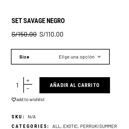
SET SAVAGE NEGRO
S/
150.00
S/
110.00
El
El
precio
precio
original
actual
era:
es:
Size
Elige una opción
S/150.00.
S/110.00.
SET SAVAGE NEGRO quantity
AÑADIR AL CARRITO
add to wishlist
SKU:
N/A
CATEGORIES:
ALL
,
EXOTIC
,
PERRUKI SUMMER